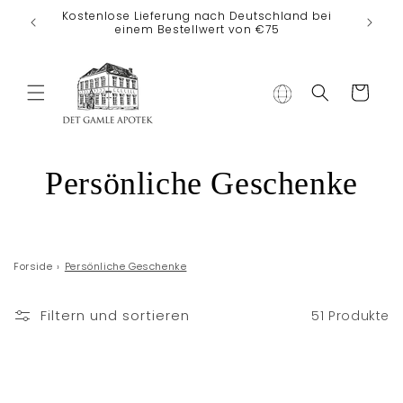
Direkt zum
Kostenlose Lieferung nach Deutschland bei
Inhalt
einem Bestellwert von €75
Warenkorb
K
Persönliche Geschenke
a
t
Forside
›
Persönliche Geschenke
e
Filtern und sortieren
51 Produkte
g
o