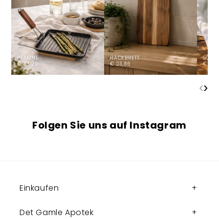
PFANNE
HACKBRETT
SCHÜS
€ 33,20
€ 23,86
€ 9,2
‹
›
Folgen Sie uns auf Instagram
Einkaufen
Det Gamle Apotek