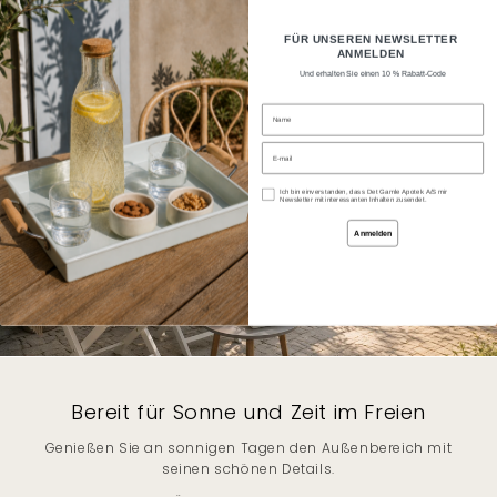
Direkt zum
Kostenlose Lieferung nach Deutschland bei
Inhalt
einem Bestellwert von €75
FÜR UNSEREN NEWSLETTER
ANMELDEN
Warenkorb
Und erhalten Sie einen 10 % Rabatt-Code
Name
Email
Accept
Ich bin einverstanden, dass Det Gamle Apotek A/S mir
Newsletter mit interessanten Inhalten zusendet.
Anmelden
Bereit für Sonne und Zeit im Freien
Genießen Sie an sonnigen Tagen den Außenbereich mit
GENIEß DEN SOMMER MIT
seinen schönen Details.