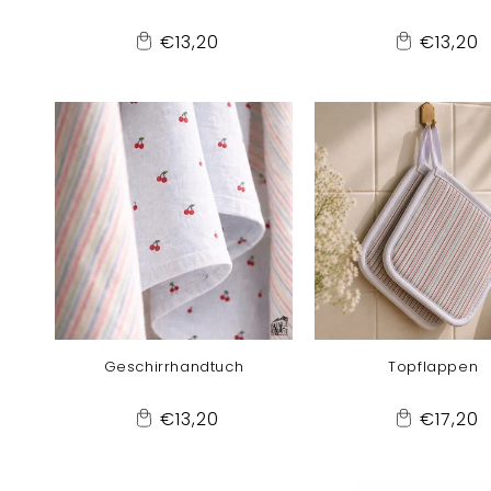
Normaler
Normal
€13,20
€13,20
Add
Add
Preis
Preis
to
to
Cart
Cart
Geschirrhandtuch
Topflappen
Normaler
Normal
€13,20
€17,20
Add
Add
Preis
Preis
to
to
Cart
Cart