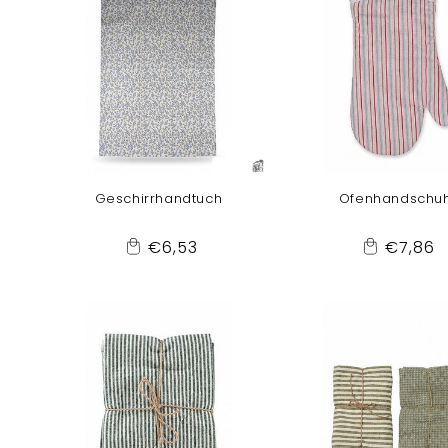
Geschirrhandtuch
Ofenhandschu
Normaler
Normal
€6,53
€7,86
Add
Add
Preis
Preis
to
to
Cart
Cart