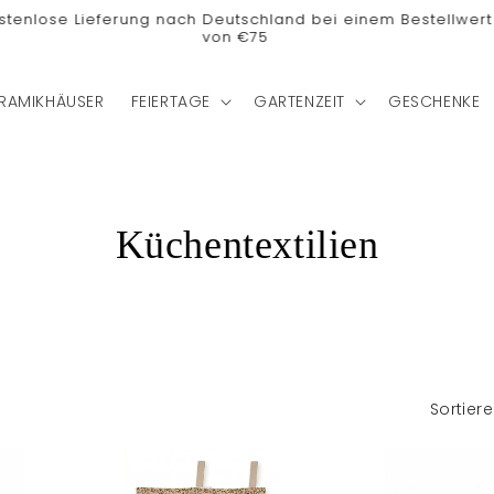
stenlose Lieferung nach Deutschland bei einem Bestellwert
von €75
RAMIKHÄUSER
FEIERTAGE
GARTENZEIT
GESCHENKE
K
Küchentextilien
a
t
e
Sortier
g