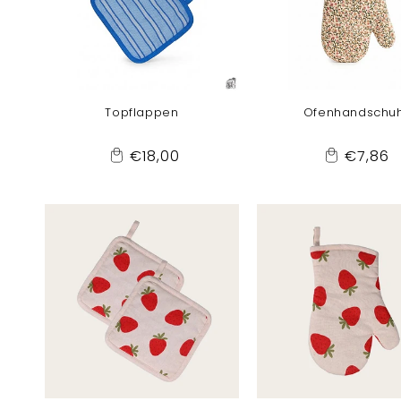
Topflappen
Ofenhandschu
Normaler
Normal
€18,00
€7,86
Add
Add
Preis
Preis
to
to
Cart
Cart