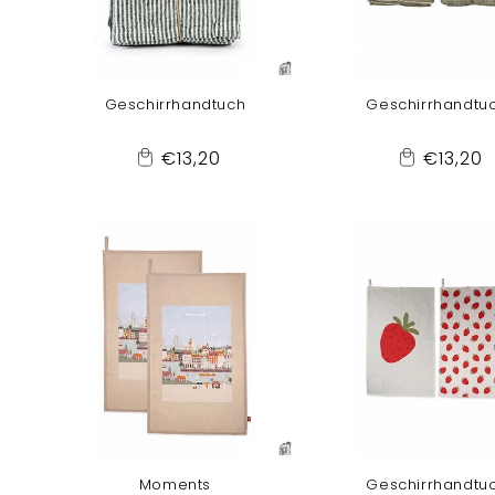
Geschirrhandtuch
Geschirrhandtu
Normaler
Normal
€13,20
€13,20
Add
Add
Preis
Preis
to
to
Cart
Cart
Moments
Geschirrhandtu