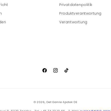
richt
Privatdatenpolitik
m
Produktverantwortung
den
Verantwortung
Facebook
Instagram
TikTok
© 2026,
Det Gamle Apotek DE