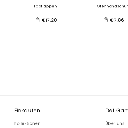
Topflappen
Ofenhandschu
Normaler
Normal
€17,20
€7,86
Add
Add
Preis
Preis
to
to
Cart
Cart
Einkaufen
Det Gam
Kollektionen
Über uns