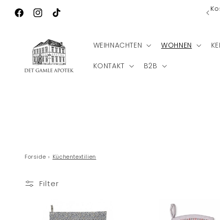
Direkt zum
Ko
Wilkommen zu Det Gamle Apotek
Inhalt
Facebook
Instagram
TikTok
WEIHNACHTEN
WOHNEN
KE
KONTAKT
B2B
Forside
›
Küchentextilien
Filter