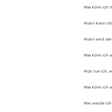
p
Wie kann ich
p
b
Wann kann ich
a
r
Wann wird de
e
r
Wie kann ich 
I
n
Was tue ich, 
h
a
l
Wie kann ich e
t
Wie werde ich 