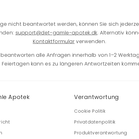
rage nicht beantwortet werden, können Sie sich jederz
enden:
support@det-gamle-apotek.dk
. Alternativ kön
Kontaktformular
verwenden.
 beantworten alle Anfragen innerhalb von 1–2 Werkta
 Feiertagen kann es zu längeren Antwortzeiten komm
le Apotek
Verantwortung
Cookie Politik
richt
Privatdatenpolitik
m
Produktverantwortung