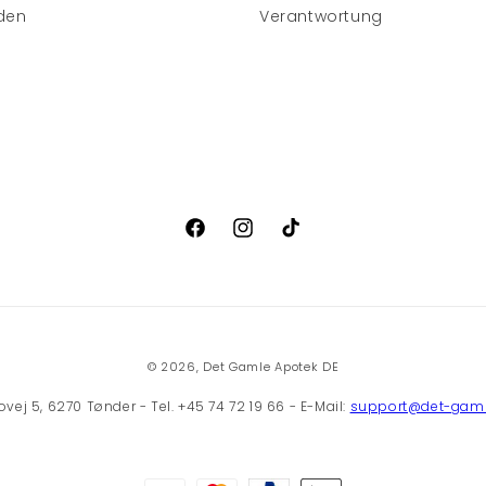
den
Verantwortung
Facebook
Instagram
TikTok
© 2026,
Det Gamle Apotek DE
ej 5, 6270 Tønder - Tel. +45 74 72 19 66 - E-Mail:
support@det-gaml