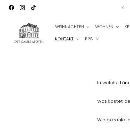
Direkt zum
nlose Lieferung nach Deutschland bei einem Bestellwert
Inhalt
von €75
Facebook
Instagram
TikTok
WEIHNACHTEN
WOHNEN
KE
KONTAKT
B2B
E
In welche Län
i
n
Was kostet de
k
l
Wie bezahle 
a