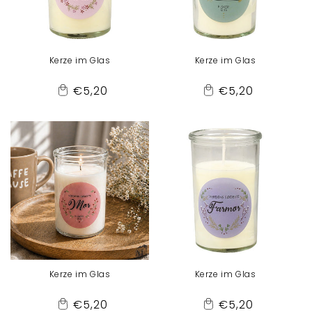
Kerze im Glas
Kerze im Glas
Normaler
Normaler
€5,20
€5,20
Add
Add
Preis
Preis
to
to
Cart
Cart
Kerze im Glas
Kerze im Glas
Normaler
Normaler
€5,20
€5,20
Add
Add