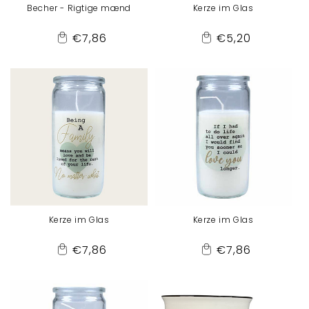
Becher - Rigtige mænd
Kerze im Glas
Normaler
Normaler
€7,86
€5,20
Add
Add
Preis
Preis
to
to
Cart
Cart
Kerze im Glas
Kerze im Glas
Normaler
Normaler
€7,86
€7,86
Add
Add
Preis
Preis
to
to
Cart
Cart