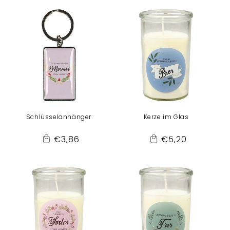
Cart
Cart
Schlüsselanhänger
Kerze im Glas
Normaler
Normaler
€3,86
€5,20
Add
Add
Preis
Preis
to
to
Cart
Cart