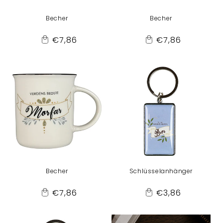
Becher
Becher
Normaler
Normaler
€7,86
€7,86
Add
Add
Preis
Preis
to
to
Cart
Cart
Becher
Schlüsselanhänger
Normaler
Normaler
€7,86
€3,86
Add
Add
Preis
Preis
to
to
Cart
Cart