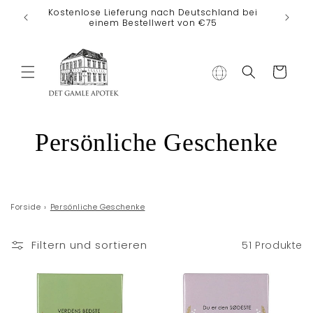
Direkt zum
Kostenlose Lieferung nach Deutschland bei
Inhalt
einem Bestellwert von €75
Warenkorb
K
Persönliche Geschenke
a
t
Forside
›
Persönliche Geschenke
e
Filtern und sortieren
51 Produkte
g
o