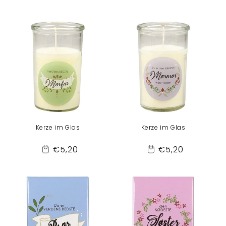
Preis
Preis
to
to
Cart
Cart
Kerze im Glas
Kerze im Glas
Normaler
Normaler
€5,20
€5,20
Add
Add
Preis
Preis
to
to
Cart
Cart