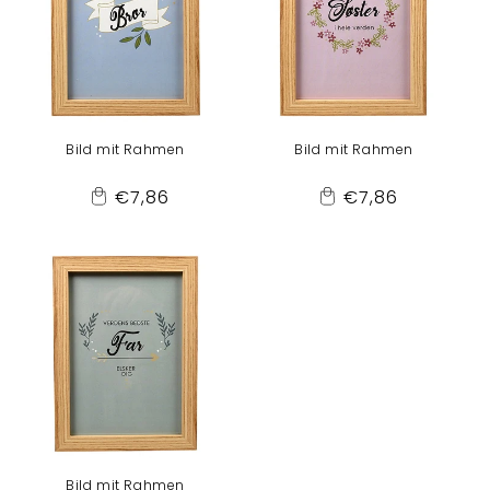
Bild mit Rahmen
Bild mit Rahmen
Normaler
Normaler
€7,86
€7,86
Add
Add
Preis
Preis
to
to
Cart
Cart
Bild mit Rahmen