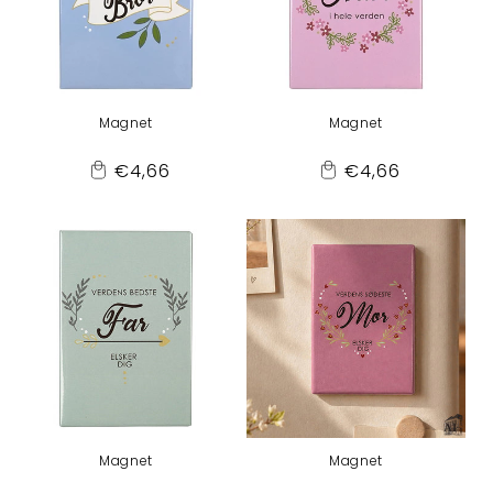
Magnet
Magnet
Normaler
Normaler
€4,66
€4,66
Add
Add
Preis
Preis
to
to
Cart
Cart
Magnet
Magnet