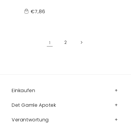
Normaler
€7,86
Add
Preis
to
Cart
1
2
Einkaufen
Det Gamle Apotek
Verantwortung