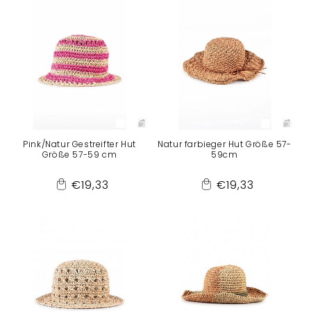
Pink/Natur Gestreifter Hut
Natur farbieger Hut Größe 57-
Größe 57-59 cm
59cm
Normaler
Normaler
€19,33
€19,33
Add
Add
Preis
Preis
to
to
Cart
Cart