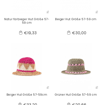
Natur farbieger Hut Größe 57-
Beiger Hut Größe 57-59 cm
59 cm
Normaler
Normaler
€19,33
€30,00
Add
Add
Preis
Preis
to
to
Cart
Cart
Beiger Hut Größe 57-59cm
Grüner Hut Größe 57-59 cm
Normaler
Normaler
€33,20
€20,66