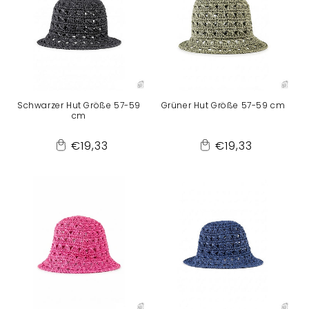
r
i
e
Schwarzer Hut Größe 57-59
Grüner Hut Größe 57-59 cm
:
cm
Normaler
Normaler
€19,33
€19,33
Add
Add
Preis
Preis
to
to
Cart
Cart