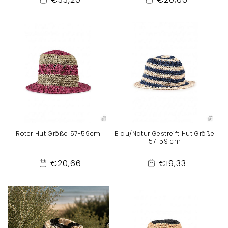
Add
Add
Preis
Preis
to
to
Cart
Cart
Roter Hut Größe 57-59cm
Blau/Natur Gestreift Hut Größe
57-59 cm
Normaler
Normaler
€20,66
€19,33
Add
Add
Preis
Preis
to
to
Cart
Cart