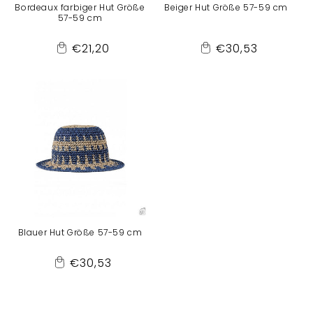
Bordeaux farbiger Hut Größe
Beiger Hut Größe 57-59 cm
57-59 cm
Normaler
Normaler
€21,20
€30,53
Add
Add
Preis
Preis
to
to
Cart
Cart
Blauer Hut Größe 57-59 cm
Normaler
€30,53
Add
Preis
to
Cart