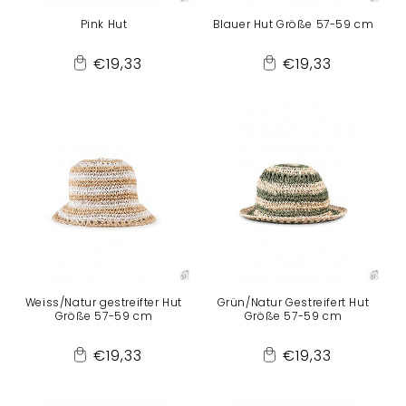
Pink Hut
Blauer Hut Größe 57-59 cm
Normaler
Normaler
€19,33
€19,33
Add
Add
Preis
Preis
to
to
Cart
Cart
Weiss/Natur gestreifter Hut
Grün/Natur Gestreifert Hut
Größe 57-59 cm
Größe 57-59 cm
Normaler
Normaler
€19,33
€19,33
Add
Add
Preis
Preis
to
to
Cart
Cart