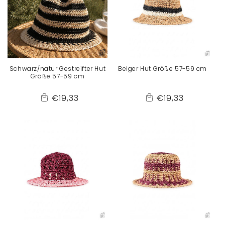
Schwarz/natur Gestreifter Hut
Beiger Hut Größe 57-59 cm
Größe 57-59 cm
Normaler
Normaler
€19,33
€19,33
Add
Add
Preis
Preis
to
to
Cart
Cart