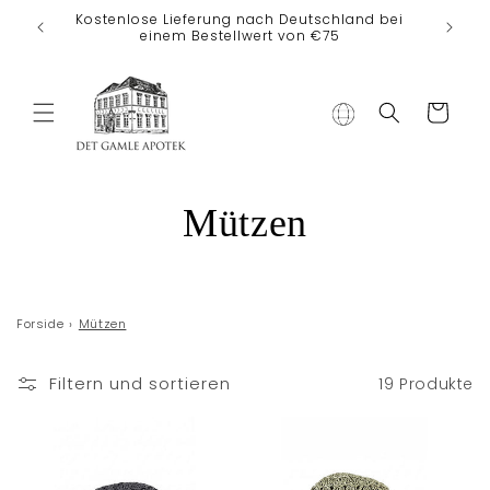
Direkt zum
Kostenlose Lieferung nach Deutschland bei
Inhalt
einem Bestellwert von €75
Warenkorb
K
Mützen
a
t
Forside
›
Mützen
e
Filtern und sortieren
19 Produkte
g
o