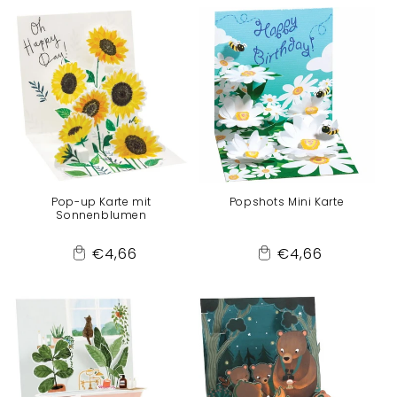
Cart
Cart
Pop-up Karte mit
Popshots Mini Karte
Sonnenblumen
Normaler
Normaler
€4,66
€4,66
Add
Add
Preis
Preis
to
to
Cart
Cart