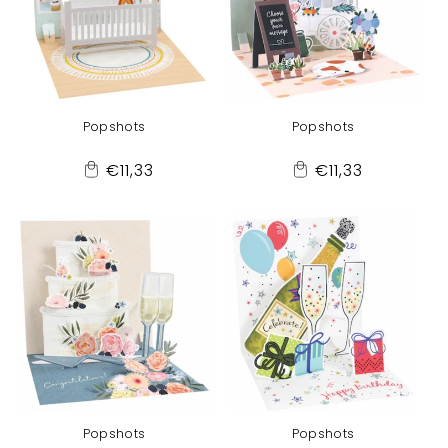
Popshots
Popshots
Normaler
Normaler
€11,33
€11,33
Add
Add
Preis
Preis
to
to
Cart
Cart
Popshots
Popshots