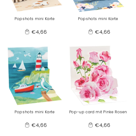
Popshots mini Karte
Popshots mini Karte
Normaler
Normaler
€4,66
€4,66
Add
Add
Preis
Preis
to
to
Cart
Cart
Popshots mini Karte
Pop-up card mit Pinke Rosen
Normaler
Normaler
€4,66
€4,66
Add
Add
Preis
Preis
to
to