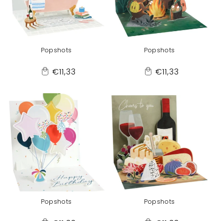
Popshots
Popshots
Normaler
Normaler
€11,33
€11,33
Add
Add
Preis
Preis
to
to
Cart
Cart
Popshots
Popshots