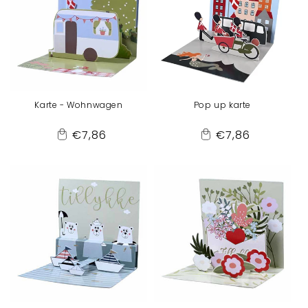
r
i
e
Karte - Wohnwagen
Pop up karte
:
Normaler
Normaler
€7,86
€7,86
Add
Add
Preis
Preis
to
to
Cart
Cart