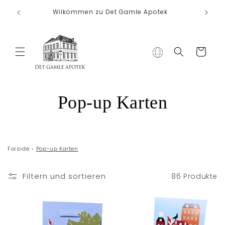
Direkt zum
Koste
Wilkommen zu Det Gamle Apotek
Inhalt
Warenkorb
K
Pop-up Karten
a
t
Forside
›
Pop-up Karten
e
Filtern und sortieren
86 Produkte
g
o