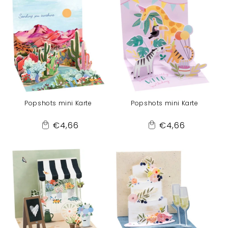
Popshots mini Karte
Popshots mini Karte
Normaler
Normaler
€4,66
€4,66
Add
Add
Preis
Preis
to
to
Cart
Cart