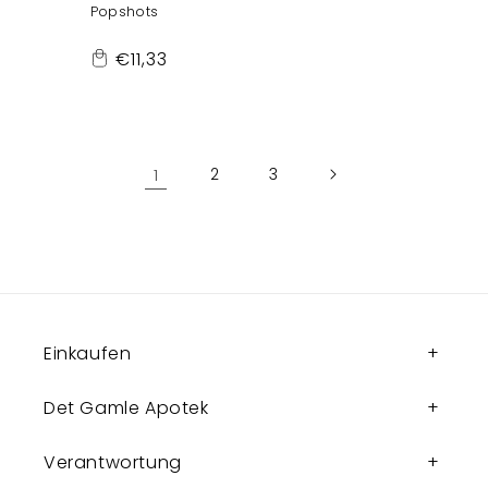
Popshots
Normaler
€11,33
Add
Preis
to
Cart
1
2
3
Einkaufen
Det Gamle Apotek
Verantwortung