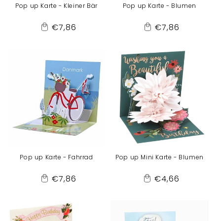
Pop up Karte - Kleiner Bär
Pop up Karte - Blumen
Normaler
Normaler
€7,86
€7,86
Add
Add
Preis
Preis
to
to
Cart
Cart
Pop up Karte - Fahrrad
Pop up Mini Karte - Blumen
Normaler
Normaler
€7,86
€4,66
Add
Add
Preis
Preis
to
to
Cart
Cart