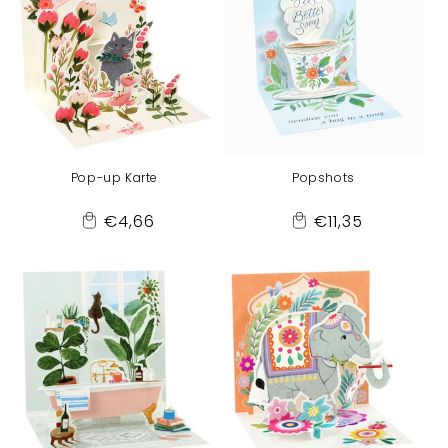
Pop-up Karte
Popshots
Normaler
Normaler
€4,66
€11,35
Add
Add
Preis
Preis
to
to
Cart
Cart