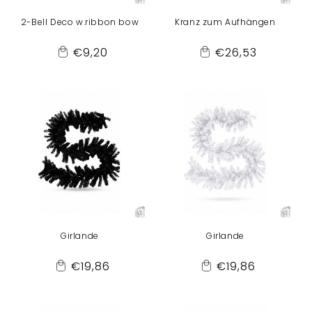
2-Bell Deco w.ribbon bow
Kranz zum Aufhängen
Normaler
Normaler
€9,20
€26,53
Add
Add
Preis
Preis
to
to
Cart
Cart
Girlande
Girlande
Normaler
Normaler
€19,86
€19,86
Add
Add
Preis
Preis
to
to
Cart
Cart