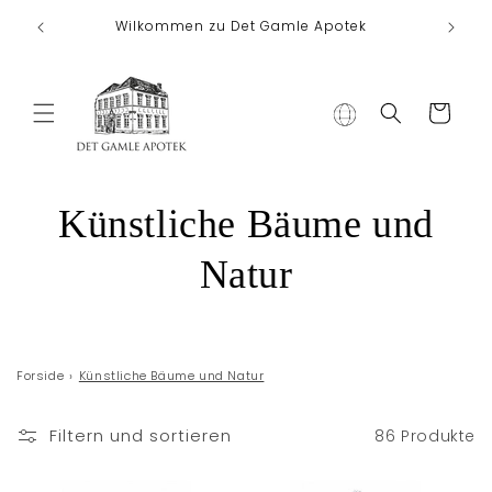
Direkt zum
Koste
Wilkommen zu Det Gamle Apotek
Inhalt
Warenkorb
K
Künstliche Bäume und
a
Natur
t
e
Forside
›
Künstliche Bäume und Natur
g
Filtern und sortieren
86 Produkte
o