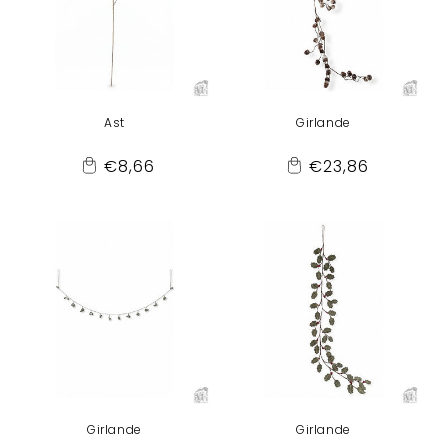
Ast
Girlande
Normaler
Normaler
€8,66
€23,86
Add
Add
Preis
Preis
to
to
Cart
Cart
Girlande
Girlande