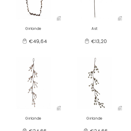
Girlande
Ast
Normaler
Normaler
€49,64
€13,20
Add
Add
Preis
Preis
to
to
Cart
Cart
Girlande
Girlande
Normaler
Normaler