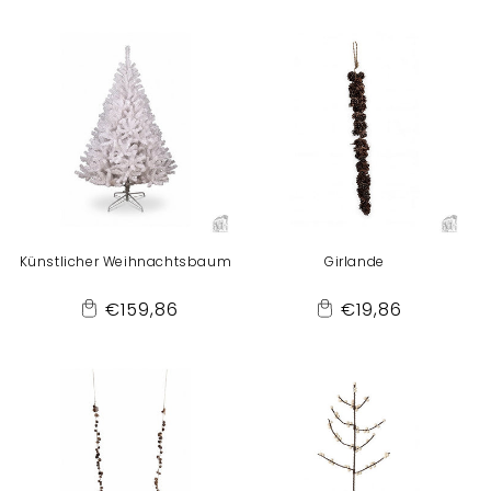
to
to
Cart
Cart
Künstlicher Weihnachtsbaum
Girlande
Normaler
Normaler
€159,86
€19,86
Add
Add
Preis
Preis
to
to
Cart
Cart