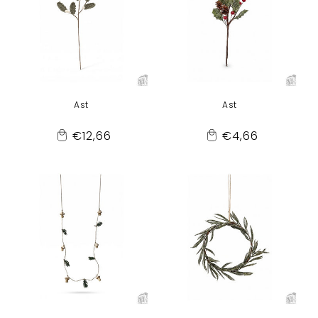
Ast
Ast
Normaler
Normaler
€12,66
€4,66
Add
Add
Preis
Preis
to
to
Cart
Cart