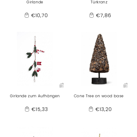
Girlande
Türkranz
Normaler
Normaler
€10,70
€7,86
Add
Add
Preis
Preis
to
to
Cart
Cart
Girlande zum Aufhängen
Cone Tree on wood base
Normaler
Normaler
€15,33
€13,20
Add
Add
Preis
Preis
to
to
Cart
Cart