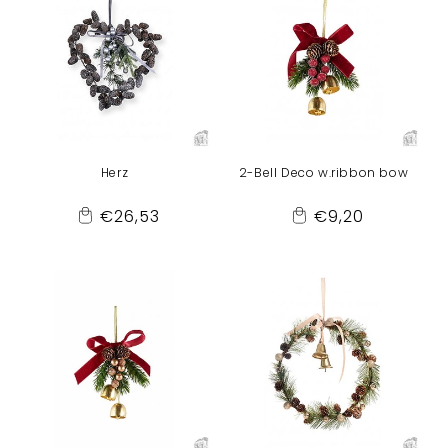
Herz
2-Bell Deco w.ribbon bow
Normaler
Normaler
€26,53
€9,20
Add
Add
Preis
Preis
to
to
Cart
Cart