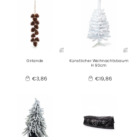
r
i
e
:
Girlande
Künstlicher Weihnachtsbaum
H 90cm
Normaler
Normaler
€3,86
€19,86
Add
Add
Preis
Preis
to
to
Cart
Cart