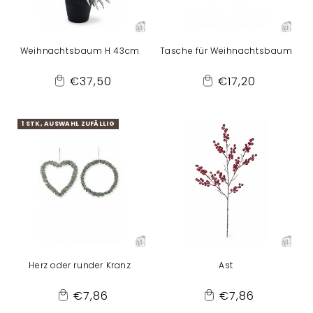
Weihnachtsbaum H 43cm
Tasche für Weihnachtsbaum
Normaler
Normaler
€37,50
€17,20
Add
Add
Preis
Preis
to
to
Cart
Cart
1 STK, AUSWAHL ZUFÄLLIG
Herz oder runder Kranz
Ast
Normaler
Normaler
€7,86
€7,86
Add
Add
Preis
Preis