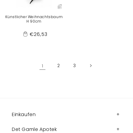
Künstlicher Weihnachtsbaum
H 90cm
Normaler
€26,53
Add
Preis
to
Cart
1
2
3
Einkaufen
Det Gamle Apotek