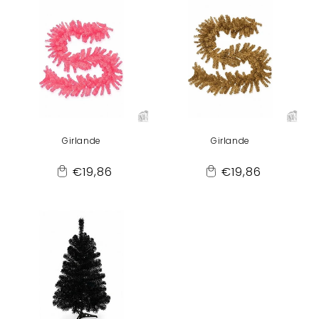
Girlande
Girlande
Normaler
Normaler
€19,86
€19,86
Add
Add
Preis
Preis
to
to
Cart
Cart