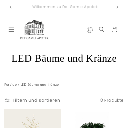
Direkt zum
Kostenlose Lieferung nach Deutschland bei
Inhalt
einem Bestellwert von €75
Warenkorb
K
LED Bäume und Kränze
a
t
Forside
›
LED Bäume und Kränze
e
Filtern und sortieren
8 Produkte
g
o