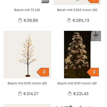
Baum mit 72 LED
Baum mit 2250 micro LED
Normaler
Normaler
€39,86
€285,73
Add
Add
Preis
Preis
to
to
Cart
Cart
Baum mit 1500 micro LED
Baum mit 1500 micro LED
Normaler
Normaler
€214,27
€221,43
Add
Add
Preis
Preis
to
to
Cart
Cart