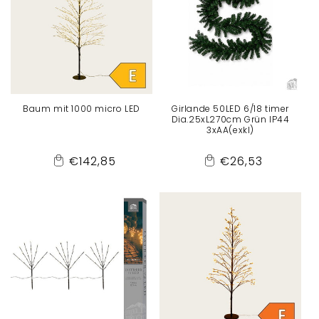
r
i
e
Baum mit 1000 micro LED
Girlande 50LED 6/18 timer
:
Dia.25xL270cm Grün IP44
3xAA(exkl)
Normaler
Normaler
€142,85
€26,53
Add
Add
Preis
Preis
to
to
Cart
Cart