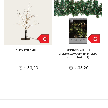
Baum mit 240LED
Girlande 40 LED
Dia28xL200cm IP44 220
Vadapter(inkl)
Normaler
Normaler
€33,20
€33,20
Add
Add
Preis
Preis
to
to
Cart
Cart