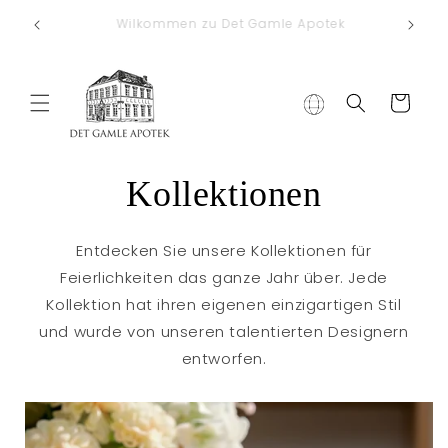
Direkt zum
Kostenlose Lieferung nach Deutschland bei
Inhalt
einem Bestellwert von €75
Warenkorb
Kollektionen
Entdecken Sie unsere Kollektionen für
Feierlichkeiten das ganze Jahr über. Jede
Kollektion hat ihren eigenen einzigartigen Stil
und wurde von unseren talentierten Designern
entworfen.