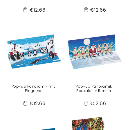
Normaler
Normaler
€12,66
€12,66
Add
Add
Preis
Preis
to
to
Cart
Cart
Pop-up Panoramik mit
Pop-up Panoramik
Pinguine
Rockafeller Rentier
Normaler
Normaler
€12,66
€12,66
Add
Add
Preis
Preis
to
to
Cart
Cart