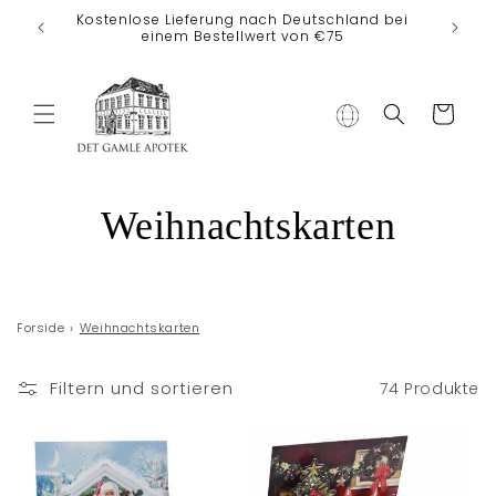
Direkt zum
Kostenlose Lieferung nach Deutschland bei
Inhalt
einem Bestellwert von €75
Warenkorb
K
Weihnachtskarten
a
t
Forside
›
Weihnachtskarten
e
Filtern und sortieren
74 Produkte
g
o