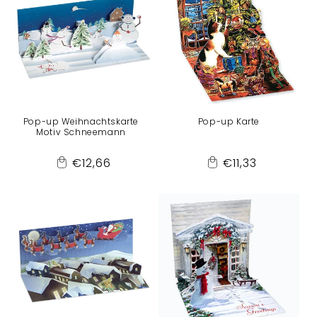
Pop-up Weihnachtskarte
Pop-up Karte
Motiv Schneemann
Normaler
Normaler
€12,66
€11,33
Add
Add
Preis
Preis
to
to
Cart
Cart