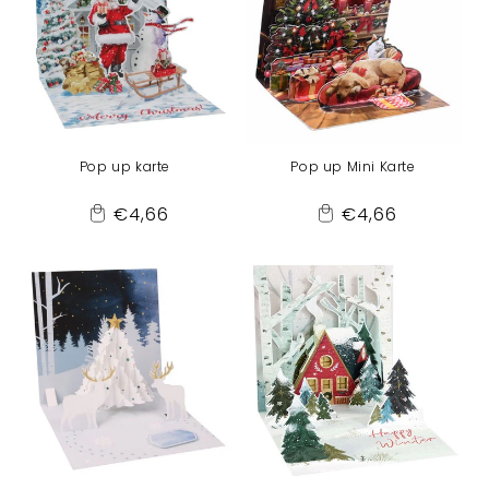
r
i
e
Pop up karte
Pop up Mini Karte
:
Normaler
Normaler
€4,66
€4,66
Add
Add
Preis
Preis
to
to
Cart
Cart