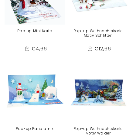
Pop up Mini Karte
Pop-up Weihnachtskarte
Motiv Schlitten
Normaler
Normaler
€4,66
€12,66
Add
Add
Preis
Preis
to
to
Cart
Cart
Pop-up Panoramik
Pop-up Weihnachtskarte
Motiv Wälder