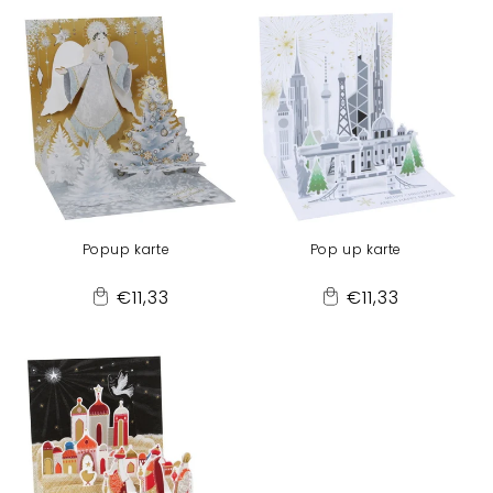
Cart
Cart
Popup karte
Pop up karte
Normaler
Normaler
€11,33
€11,33
Add
Add
Preis
Preis
to
to
Cart
Cart