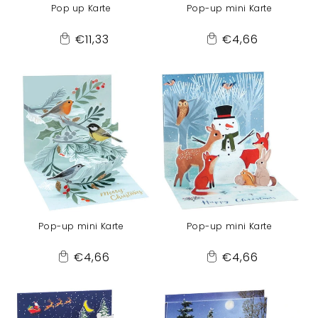
Pop up Karte
Pop-up mini Karte
Normaler
Normaler
€11,33
€4,66
Add
Add
Preis
Preis
to
to
Cart
Cart
Pop-up mini Karte
Pop-up mini Karte
Normaler
Normaler
€4,66
€4,66
Add
Add
Preis
Preis
to
to
Cart
Cart