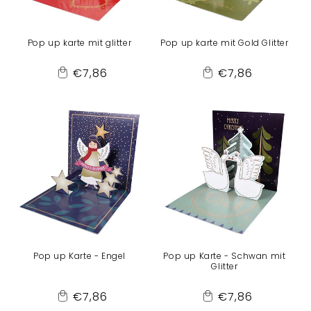
Pop up karte mit glitter
Pop up karte mit Gold Glitter
Normaler
Normaler
€7,86
€7,86
Add
Add
Preis
Preis
to
to
Cart
Cart
Pop up Karte - Engel
Pop up Karte - Schwan mit
Glitter
Normaler
Normaler
€7,86
€7,86
Add
Add