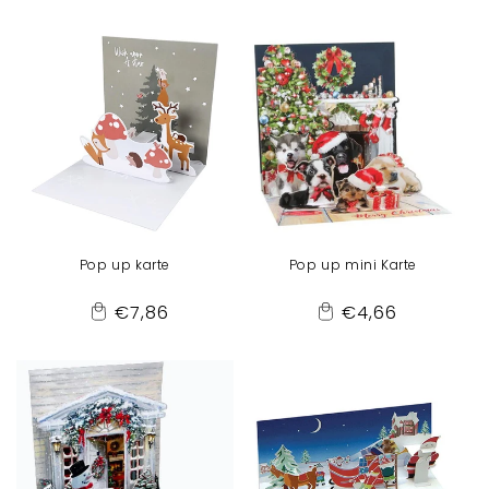
Preis
Preis
to
to
Cart
Cart
Pop up karte
Pop up mini Karte
Normaler
Normaler
€7,86
€4,66
Add
Add
Preis
Preis
to
to
Cart
Cart