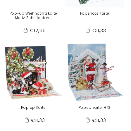
Pop-up Weihnachtskarte
Popshots Karte
Motiv Schlittenfahrt
Normaler
Normaler
€12,66
€11,33
Add
Add
Preis
Preis
to
to
Cart
Cart
Pop up Karte
Popup karte. H 13
Normaler
Normaler
€11,33
€11,33
Add
Add
Preis
Preis
to
to