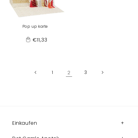
Pop up karte
Normaler
€11,33
Add
Preis
to
Cart
1
2
3
Einkaufen