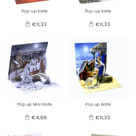
Pop-up Karte
Pop-up Karte
Normaler
Normaler
€11,33
€11,33
Add
Add
Preis
Preis
to
to
Cart
Cart
Pop up Mini Karte
Pop up Karte
Normaler
Normaler
€4,66
€11,33
Add
Add
Preis
Preis
to
to
Cart
Cart