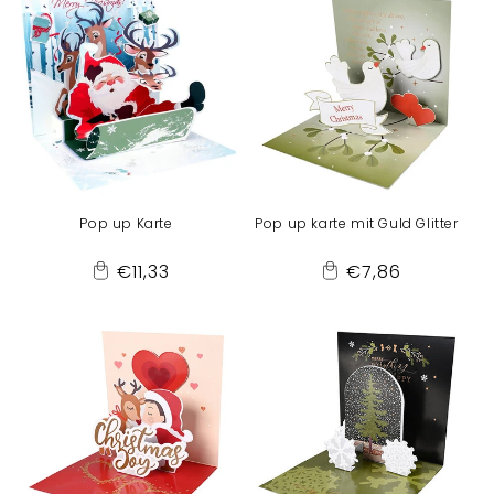
Pop up Karte
Pop up karte mit Guld Glitter
Normaler
Normaler
€11,33
€7,86
Add
Add
Preis
Preis
to
to
Cart
Cart