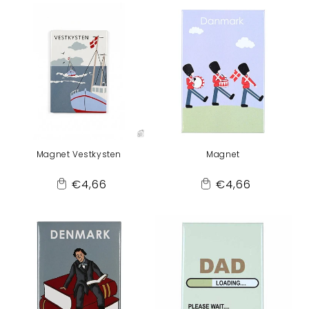
Cart
Cart
Magnet Vestkysten
Magnet
Normaler
Normaler
€4,66
€4,66
Add
Add
Preis
Preis
to
to
Cart
Cart