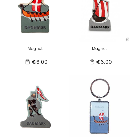
Magnet
Magnet
Normaler
Normaler
€6,00
€6,00
Add
Add
Preis
Preis
to
to
Cart
Cart