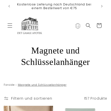
Direkt zum
Kostenlose Lieferung nach Deutschland bei
Inhalt
einem Bestellwert von €75
Warenkorb
K
Magnete und
a
Schlüsselanhänger
t
e
Forside
›
Magnete und Schlüsselanhänger
g
Filtern und sortieren
157 Produkte
o