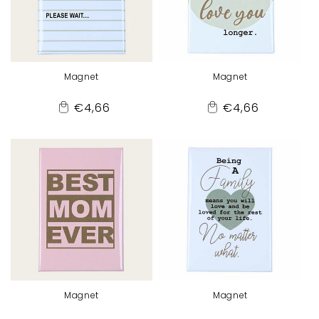
Magnet
Magnet
Normaler
Normaler
€4,66
€4,66
Add
Add
Preis
Preis
to
to
Cart
Cart
Magnet
Magnet