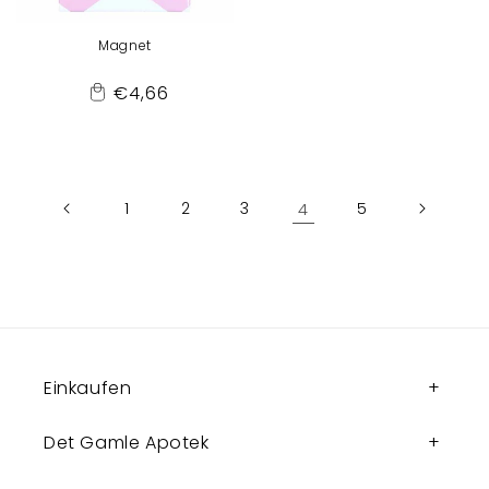
Magnet
Normaler
€4,66
Add
Preis
to
Cart
1
2
3
4
5
Einkaufen
Det Gamle Apotek