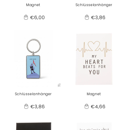
Magnet
Schlüsselanhänger
Normaler
Normaler
€6,00
€3,86
Add
Add
Preis
Preis
to
to
Cart
Cart
Schlüsselanhänger
Magnet
Normaler
Normaler
€3,86
€4,66
Add
Add
Preis
Preis
to
to
Cart
Cart