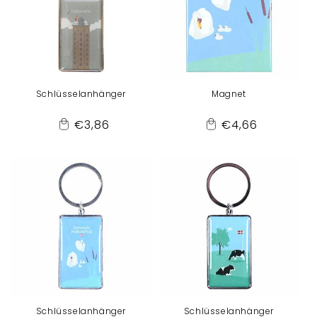
Schlüsselanhänger
Magnet
Normaler
Normaler
€3,86
€4,66
Add
Add
Preis
Preis
to
to
Cart
Cart
Schlüsselanhänger
Schlüsselanhänger