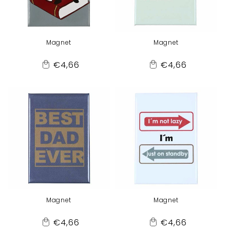
Magnet
Magnet
Normaler
Normaler
€4,66
€4,66
Add
Add
Preis
Preis
to
to
Cart
Cart
Magnet
Magnet
Normaler
Normaler
€4,66
€4,66
Add
Add