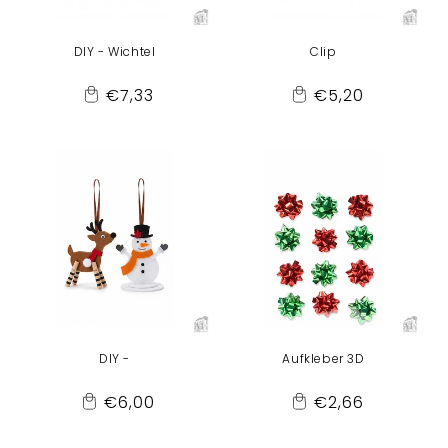
DIY - Wichtel
Clip
Normaler
Normaler
€7,33
€5,20
Add
Add
Preis
Preis
to
to
Cart
Cart
DIY -
Aufkleber 3D
Normaler
Normaler
€6,00
€2,66
Add
Add
Preis
Preis
to
to
Cart
Cart