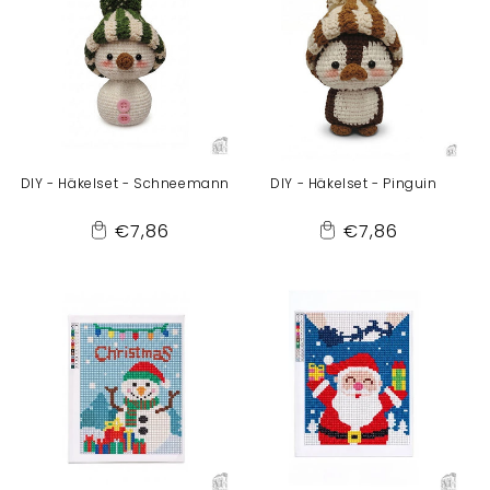
DIY - Häkelset - Schneemann
DIY - Häkelset - Pinguin
Normaler
Normaler
€7,86
€7,86
Add
Add
Preis
Preis
to
to
Cart
Cart