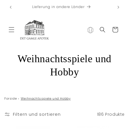
Direkt zum
Koste
Wilkommen zu Det Gamle Apotek
Inhalt
Warenkorb
K
Weihnachtsspiele und
a
Hobby
t
e
Forside
›
Weihnachtsspiele und Hobby
g
Filtern und sortieren
186 Produkte
o