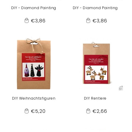
DIY - Diamond Painting
DIY - Diamond Painting
Normaler
Normaler
€3,86
€3,86
Add
Add
Preis
Preis
to
to
Cart
Cart
DIY Weihnachtsfiguren
DIY Rentiere
Normaler
Normaler
€5,20
€2,66
Add
Add
Preis
Preis
to
to
Cart
Cart