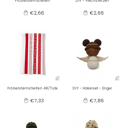
Fröbelsternstreifen
DIY - Flechtherzen
Normaler
Normaler
€2,66
€2,66
Add
Add
Preis
Preis
to
to
Cart
Cart
Fröbelsternstreifen 48/Tüte
DIY - Häkelset - Engel
Normaler
Normaler
€7,33
€7,86
Add
Add
Preis
Preis
to
to
Cart
Cart