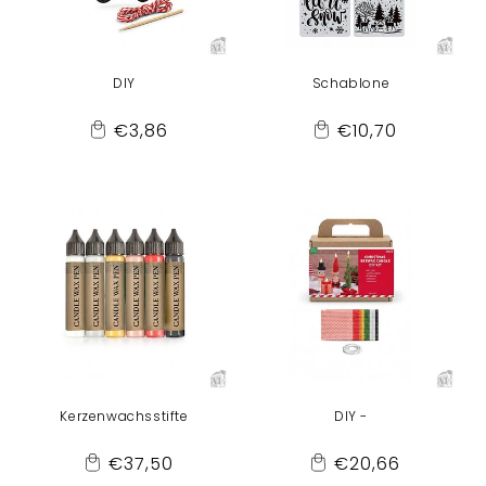
DIY
Schablone
Normaler
Normaler
€3,86
€10,70
Add
Add
Preis
Preis
to
to
Cart
Cart
Kerzenwachsstifte
DIY -
Normaler
Normaler
€37,50
€20,66
Add
Add