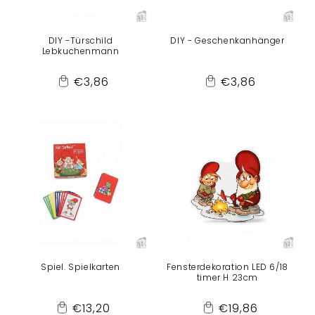
DIY -Türschild
DIY - Geschenkanhänger
Lebkuchenmann
Normaler
Normaler
€3,86
€3,86
Add
Add
Preis
Preis
to
to
Cart
Cart
Spiel. Spielkarten
Fensterdekoration LED 6/18
timer H 23cm
Normaler
Normaler
€13,20
€19,86
Add
Add