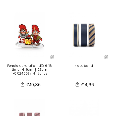
Preis
Preis
to
to
Cart
Cart
Fensterdekoration LED 6/18
Klebeband
timer H 19cm B 23cm
1xCR2450(inkl) Julius
Normaler
Normaler
€19,86
€4,66
Add
Add
Preis
Preis
to
to
Cart
Cart