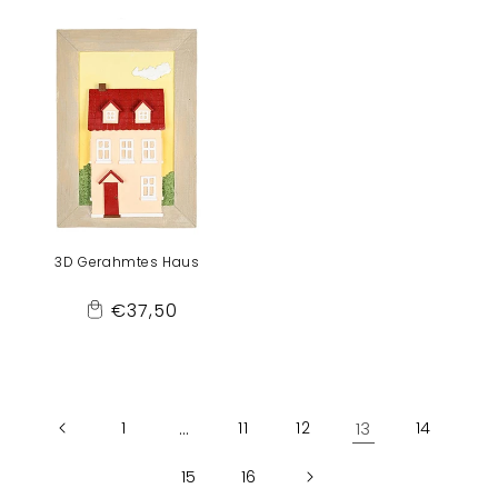
Cart
Cart
3D Gerahmtes Haus
Normaler
€37,50
Add
Preis
to
Cart
1
…
11
12
13
14
15
16