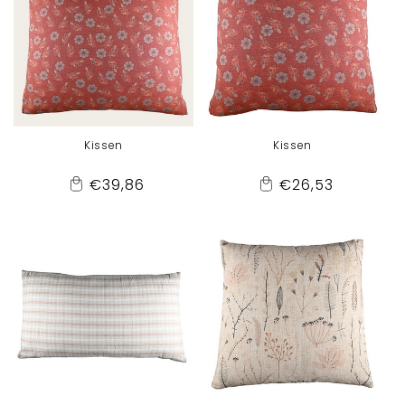
Kissen
Kissen
Normaler
Normaler
€39,86
€26,53
Add
Add
Preis
Preis
to
to
Cart
Cart