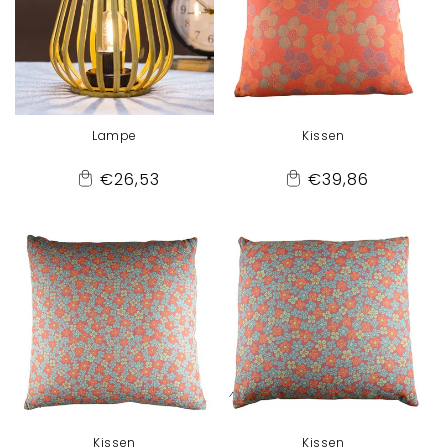
Lampe
Kissen
Normaler
Normaler
€26,53
€39,86
Add
Add
Preis
Preis
to
to
Cart
Cart
Kissen
Kissen