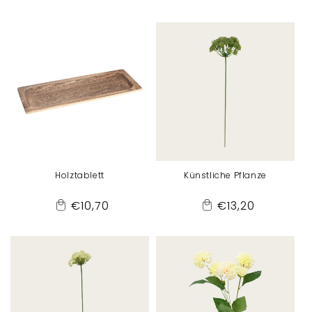
Preis
Preis
to
to
Cart
Cart
Holztablett
Künstliche Pflanze
Normaler
Normaler
€10,70
€13,20
Add
Add
Preis
Preis
to
to
Cart
Cart