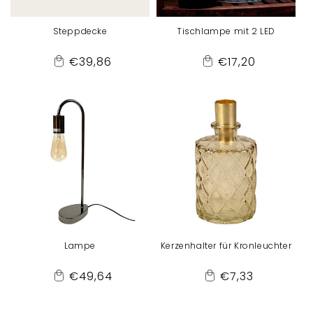
Steppdecke
Tischlampe mit 2 LED
Normaler
Normaler
€39,86
€17,20
Add
Add
Preis
Preis
to
to
Cart
Cart
Lampe
Kerzenhalter für Kronleuchter
Normaler
Normaler
€49,64
€7,33
Add
Add
Preis
Preis
to
to
Cart
Cart