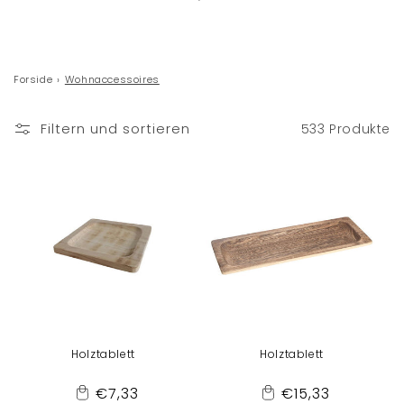
Forside
›
Wohnaccessoires
Filtern und sortieren
533 Produkte
Holztablett
Holztablett
Normaler
Normaler
€7,33
€15,33
Add
Add