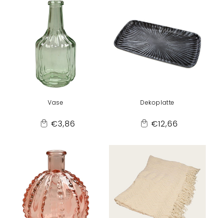
Vase
Dekoplatte
Normaler
Normaler
€3,86
€12,66
Add
Add
Preis
Preis
to
to
Cart
Cart