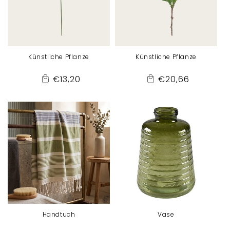
Künstliche Pflanze
Künstliche Pflanze
Normaler
Normaler
€13,20
€20,66
Add
Add
Preis
Preis
to
to
Cart
Cart
Handtuch
Vase