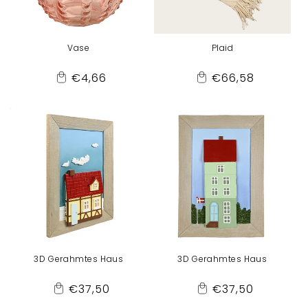
Vase
Plaid
Normaler
Normaler
€4,66
€66,58
Add
Add
Preis
Preis
to
to
Cart
Cart
3D Gerahmtes Haus
3D Gerahmtes Haus
Normaler
Normaler
€37,50
€37,50
Add
Add
Preis
Preis
to
to