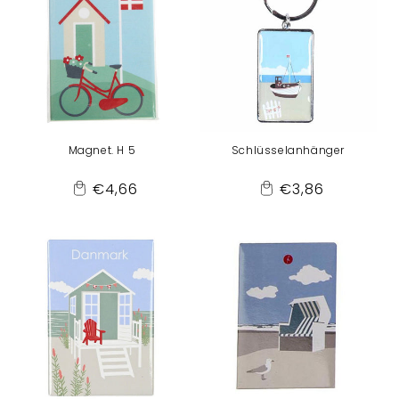
Magnet. H 5
Schlüsselanhänger
Normaler
Normaler
€4,66
€3,86
Add
Add
Preis
Preis
to
to
Cart
Cart