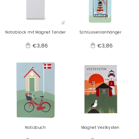
Notizblock mit Magnet Tønder
Schlüssenlanhänger
Normaler
Normaler
€3,86
€3,86
Add
Add
Preis
Preis
to
to
Cart
Cart
Notizbuch
Magnet Vestkysten