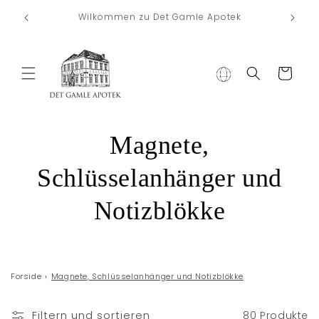
Direkt zum
Koste
Wilkommen zu Det Gamle Apotek
Inhalt
Warenkorb
K
Magnete,
a
Schlüsselanhänger und
t
Notizblökke
e
g
Forside
›
Magnete, Schlüsselanhänger und Notizblökke
o
Filtern und sortieren
80 Produkte