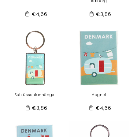
Aalborg
Normaler
Normaler
€4,66
€3,86
Add
Add
Preis
Preis
to
to
Cart
Cart
Schlüssenlanhänger
Magnet
Normaler
Normaler
€3,86
€4,66
Add
Add
Preis
Preis
to
to
Cart
Cart