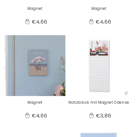
Magnet
Magnet
Normaler
Normaler
€4,66
€4,66
Add
Add
Preis
Preis
to
to
Cart
Cart
Magnet
Notizblock mit Magnet Odense
Normaler
Normaler
€4,66
€3,86
Add
Add
Preis
Preis
to
to
Cart
Cart