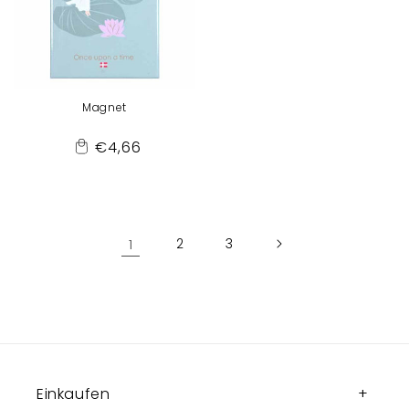
Magnet
Normaler
€4,66
Add
Preis
to
Cart
1
2
3
Einkaufen