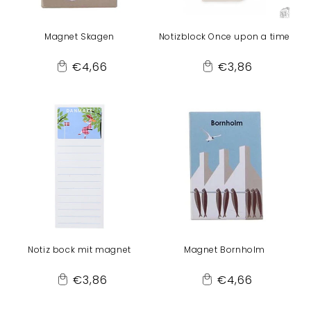
Magnet Skagen
Notizblock Once upon a time
Normaler
Normaler
€4,66
€3,86
Add
Add
Preis
Preis
to
to
Cart
Cart
Notiz bock mit magnet
Magnet Bornholm
Normaler
Normaler
€3,86
€4,66
Add
Add
Preis
Preis
to
to
Cart
Cart