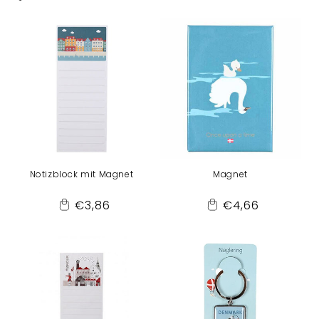
r
i
e
:
Notizblock mit Magnet
Magnet
Normaler
Normaler
€3,86
€4,66
Add
Add
Preis
Preis
to
to
Cart
Cart