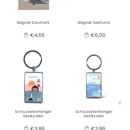
Magnet Danmark
Magnet Seehund
Normaler
Normaler
€4,66
€6,00
Add
Add
Preis
Preis
to
to
Cart
Cart
Schlüsselanhänger
Schlüsselanhänger
Vestkysten
Vestkysten
Normaler
Normaler
€3,86
€3,86