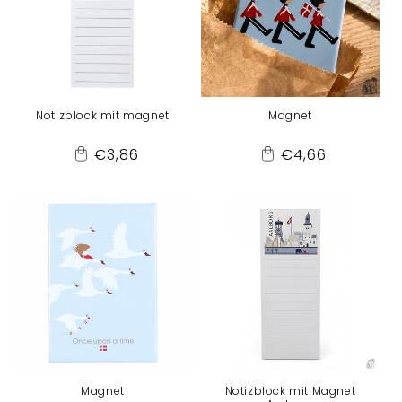
Notizblock mit magnet
Magnet
Normaler
Normaler
€3,86
€4,66
Add
Add
Preis
Preis
to
to
Cart
Cart
Magnet
Notizblock mit Magnet