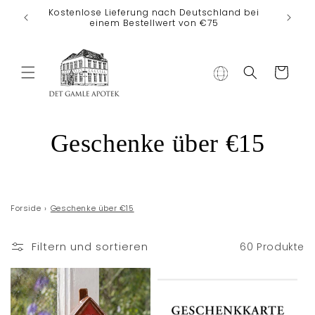
Direkt zum
Kostenlose Lieferung nach Deutschland bei
Inhalt
einem Bestellwert von €75
Warenkorb
K
Geschenke über €15
a
t
Forside
›
Geschenke über €15
e
Filtern und sortieren
60 Produkte
g
o