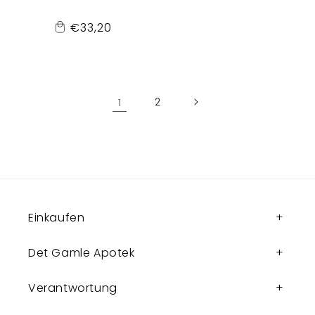
Normaler
€33,20
Add
Preis
to
Cart
1
2
Einkaufen
Det Gamle Apotek
Verantwortung