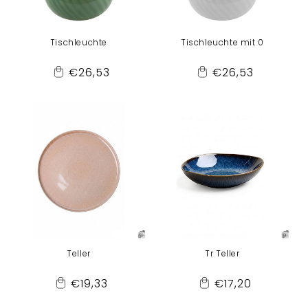
Tischleuchte
Tischleuchte mit 0
Normaler
Normaler
€26,53
€26,53
Add
Add
Preis
Preis
to
to
Cart
Cart
Teller
Tr Teller
Normaler
Normaler
€19,33
€17,20
Add
Add
Preis
Preis
to
to