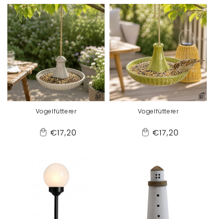
Cart
Cart
Vogelfütterer
Vogelfütterer
Normaler
Normaler
€17,20
€17,20
Add
Add
Preis
Preis
to
to
Cart
Cart