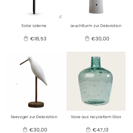
Solar Laterne
Leuchtturm zur Dekoration
Normaler
Normaler
€18,53
€30,00
Add
Add
Preis
Preis
to
to
Cart
Cart
Seevogel zur Dekoration
Vase aus recyceltem Glas
Normaler
Normaler
€30,00
€47,13
Add
Add