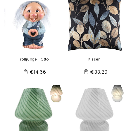
Trolljunge - Otto
Kissen
Normaler
Normaler
€14,66
€33,20
Add
Add
Preis
Preis
to
to
Cart
Cart