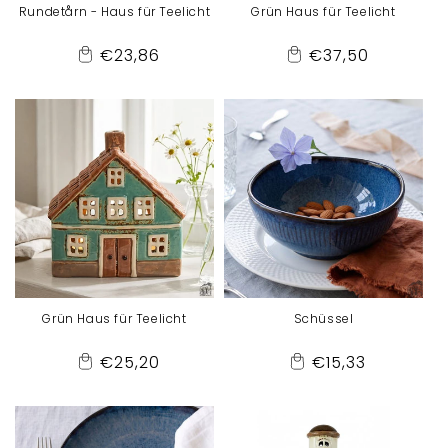
Rundetårn - Haus für Teelicht
Grün Haus für Teelicht
Normaler
Normaler
€23,86
€37,50
Add
Add
Preis
Preis
to
to
Cart
Cart
Grün Haus für Teelicht
Schüssel
Normaler
Normaler
€25,20
€15,33
Add
Add
Preis
Preis
to
to
Cart
Cart