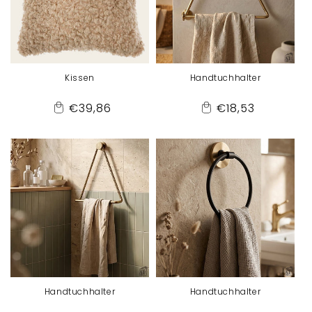
Kissen
Handtuchhalter
Normaler
Normaler
€39,86
€18,53
Add
Add
Preis
Preis
to
to
Cart
Cart
Handtuchhalter
Handtuchhalter