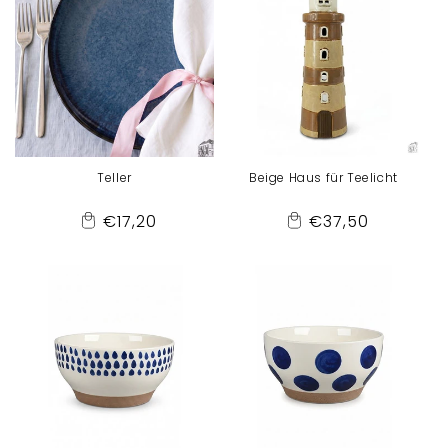
Teller
Beige Haus für Teelicht
Normaler
Normaler
€17,20
€37,50
Add
Add
Preis
Preis
to
to
Cart
Cart