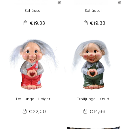
Schüssel
Schüssel
Normaler
Normaler
€19,33
€19,33
Add
Add
Preis
Preis
to
to
Cart
Cart
Trolljunge - Holger
Trolljunge - Knud
Normaler
Normaler
€22,00
€14,66
Add
Add
Preis
Preis
to
to
Cart
Cart