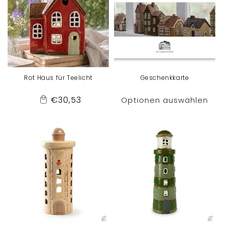
r
i
e
Rot Haus für Teelicht
Geschenkkarte
:
Normaler
€30,53
Optionen auswählen
Add
Preis
to
Cart