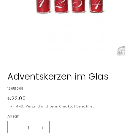
Medien
1
in
Adventskerzen im Glas
Modal
öffnen
SKU:
12651008
Normaler
€22,00
Preis
Inkl. MwSt.
Versand
wird beim Checkout berechnet
Anzahl
Verringere
Erhöhe