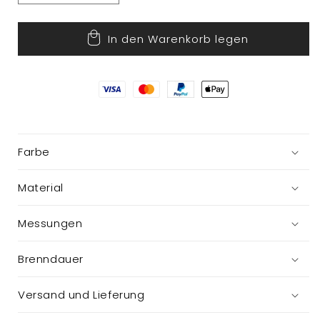
die
die
Menge
Menge
In den Warenkorb legen
für
für
Adventskerzen
Adventskerzen
im
im
Glas
Glas
Farbe
Material
Messungen
Brenndauer
Versand und Lieferung