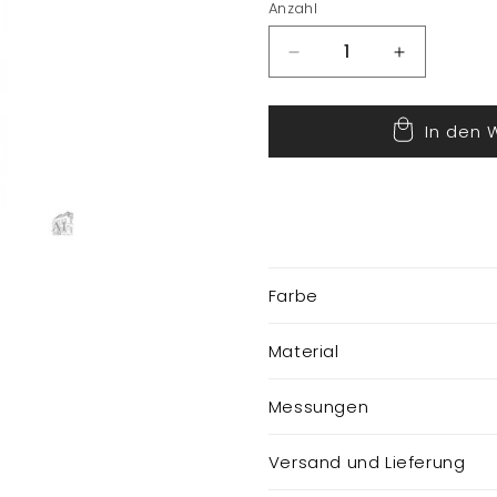
Anzahl
Verringere
Erhöhe
die
die
Menge
Menge
In den 
für
für
Baum
Baum
mit
mit
LED
LED
Farbe
Material
Messungen
Versand und Lieferung