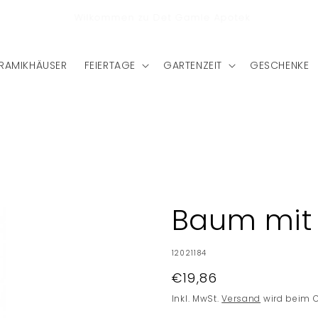
stenlose Lieferung nach Deutschland bei einem Bestellwert
von €75
RAMIKHÄUSER
FEIERTAGE
GARTENZEIT
GESCHENKE
Baum mit
SKU:
12021184
Normaler
€19,86
Preis
Inkl. MwSt.
Versand
wird beim 