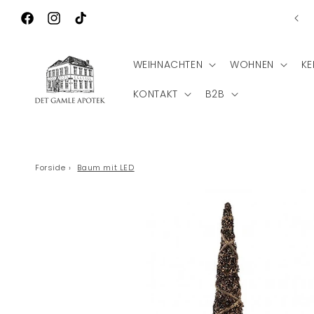
Direkt zum
Ko
Wilkommen zu Det Gamle Apotek
Inhalt
Facebook
Instagram
TikTok
WEIHNACHTEN
WOHNEN
KE
KONTAKT
B2B
Forside
›
Baum mit LED
Zu
Produktinformationen
springen