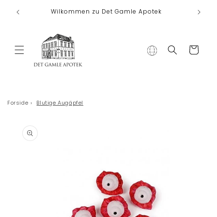
Direkt zum
Wilkommen zu Det Gamle Apotek
Inhalt
Warenkorb
Forside
›
Blutige Augäpfel
duktinformationen
ingen