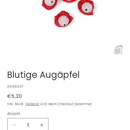
Medien
1
in
Blutige Augäpfel
Modal
öffnen
SKU:
26165007
Normaler
€5,20
Preis
Inkl. MwSt.
Versand
wird beim Checkout berechnet
Anzahl
Verringere
Erhöhe