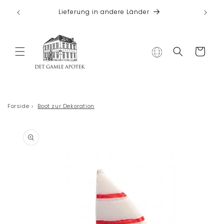
Direkt zum
 bei
Lieferung in andere Länder
Inhalt
Warenkorb
Forside
›
Boot zur Dekoration
duktinformationen
ingen