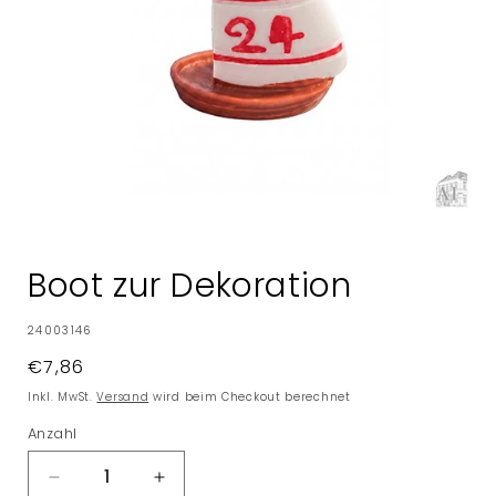
Medien
1
in
Boot zur Dekoration
Modal
öffnen
SKU:
24003146
Normaler
€7,86
Preis
Inkl. MwSt.
Versand
wird beim Checkout berechnet
Anzahl
Verringere
Erhöhe