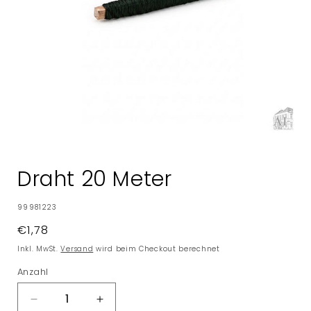
Medien
1
in
Draht 20 Meter
Modal
öffnen
SKU:
99981223
Normaler
€1,78
Preis
Inkl. MwSt.
Versand
wird beim Checkout berechnet
Anzahl
Verringere
Erhöhe