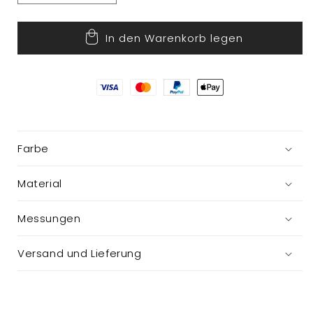
die
die
Menge
Menge
In den Warenkorb legen
für
für
Draht
Draht
20
20
Meter
Meter
Farbe
Material
Messungen
Versand und Lieferung