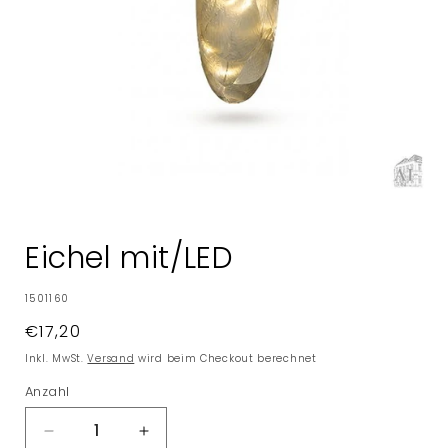
Medien
1
in
Eichel mit/LED
Modal
öffnen
SKU:
1501160
Normaler
€17,20
Preis
Inkl. MwSt.
Versand
wird beim Checkout berechnet
Anzahl
Verringere
Erhöhe