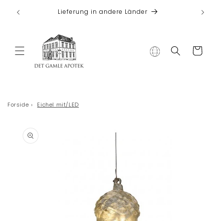
Direkt zum
 bei
Lieferung in andere Länder
Inhalt
Warenkorb
Forside
›
Eichel mit/LED
duktinformationen
ingen