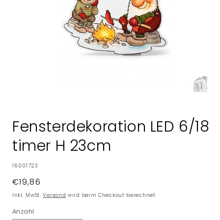
Medien
1
in
Fensterdekoration LED 6/18
Modal
öffnen
timer H 23cm
SKU:
16001723
Normaler
€19,86
Preis
Inkl. MwSt.
Versand
wird beim Checkout berechnet
Anzahl