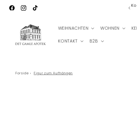
Direkt zum
Ko
Wilkommen zu Det Gamle Apotek
Inhalt
Facebook
Instagram
TikTok
WEIHNACHTEN
WOHNEN
KE
KONTAKT
B2B
Forside
›
Figur zum Aufhängen
Zu
Produktinf
springen