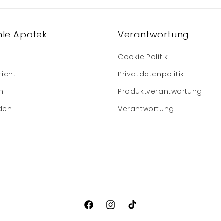
le Apotek
Verantwortung
Cookie Politik
richt
Privatdatenpolitik
m
Produktverantwortung
den
Verantwortung
Facebook
Instagram
TikTok