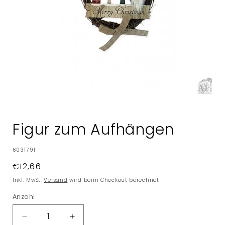
Medien
1
in
Figur zum Aufhängen
Modal
öffnen
SKU:
6031791
Normaler
€12,66
Preis
Inkl. MwSt.
Versand
wird beim Checkout berechnet
Anzahl
Verringere
Erhöhe