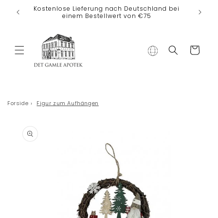
Direkt zum
Kostenlose Lieferung nach Deutschland bei
Inhalt
einem Bestellwert von €75
Warenkorb
Forside
›
Figur zum Aufhängen
duktinformationen
ingen