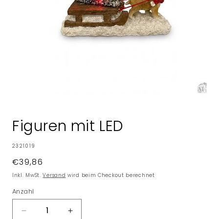
Medien
1
in
Figuren mit LED
Modal
öffnen
SKU:
2321019
Normaler
€39,86
Preis
Inkl. MwSt.
Versand
wird beim Checkout berechnet
Anzahl
Verringere
Erhöhe