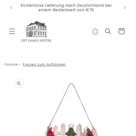
Direkt zum
Kostenlose Lieferung nach Deutschland bei
Inhalt
einem Bestellwert von €75
Warenkorb
Forside
›
Figuren zum Aufhängen
duktinformationen
ingen