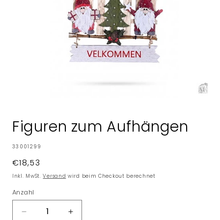
Medien
1
in
Figuren zum Aufhängen
Modal
öffnen
SKU:
33001299
Normaler
€18,53
Preis
Inkl. MwSt.
Versand
wird beim Checkout berechnet
Anzahl
Verringere
Erhöhe