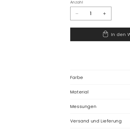
Anzahl
Verringere
Erhöhe
die
die
Menge
Menge
In den 
für
für
Fisch
Fisch
Farbe
Material
Messungen
Versand und Lieferung