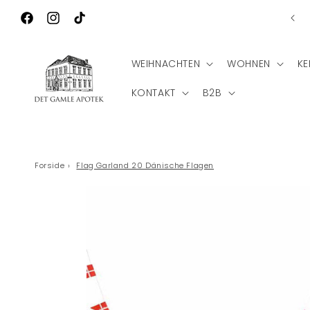
Direkt zum
Ko
Wilkommen zu Det Gamle Apotek
Inhalt
Facebook
Instagram
TikTok
WEIHNACHTEN
WOHNEN
KE
KONTAKT
B2B
Forside
›
Flag Garland 20 Dänische Flagen
Zu
Produktinformationen
springen