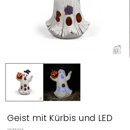
Medien
1
in
Modal
öffnen
Geist mit Kürbis und LED
SKU:
26155003