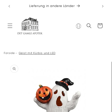
Direkt zum
 bei
Lieferung in andere Länder
Inhalt
Warenkorb
Forside
›
Geist mit Kürbis und LED
duktinformationen
ingen