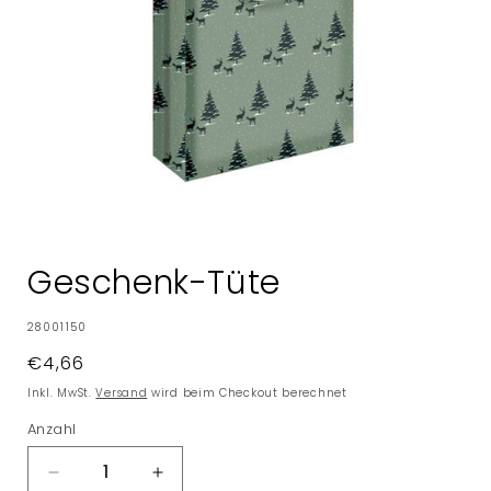
Medien
1
in
Geschenk-Tüte
Modal
öffnen
SKU:
28001150
Normaler
€4,66
Preis
Inkl. MwSt.
Versand
wird beim Checkout berechnet
Anzahl
Verringere
Erhöhe