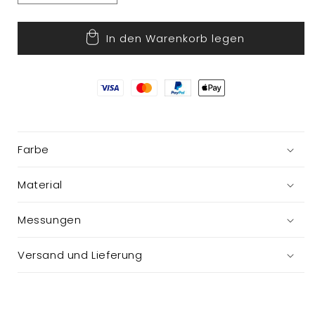
die
die
Menge
Menge
In den Warenkorb legen
für
für
Geschenkkarton
Geschenkkarton
Farbe
Material
Messungen
Versand und Lieferung