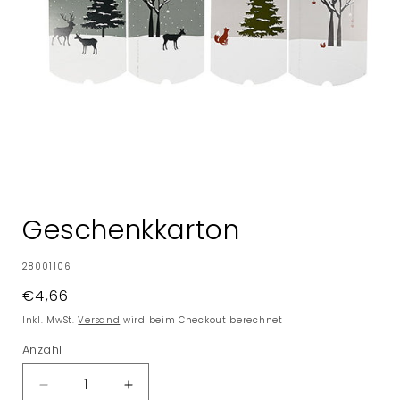
Medien
1
in
Geschenkkarton
Modal
öffnen
SKU:
28001106
Normaler
€4,66
Preis
Inkl. MwSt.
Versand
wird beim Checkout berechnet
Anzahl
Verringere
Erhöhe