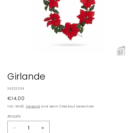
Medien
1
in
Girlande
Modal
öffnen
SKU:
24321004
Normaler
€14,00
Preis
Inkl. MwSt.
Versand
wird beim Checkout berechnet
Anzahl
Verringere
Erhöhe