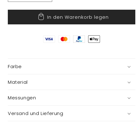
die
die
Menge
Menge
In den Warenkorb legen
für
für
Girlande
Girlande
Farbe
Material
Messungen
Versand und Lieferung