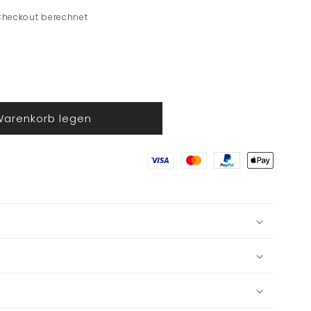
Checkout berechnet
Warenkorb legen
skugel