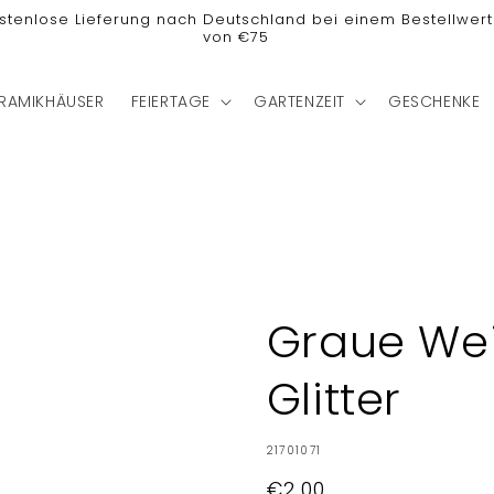
stenlose Lieferung nach Deutschland bei einem Bestellwert
von €75
RAMIKHÄUSER
FEIERTAGE
GARTENZEIT
GESCHENKE
Graue Wei
Glitter
SKU:
21701071
Normaler
€2,00