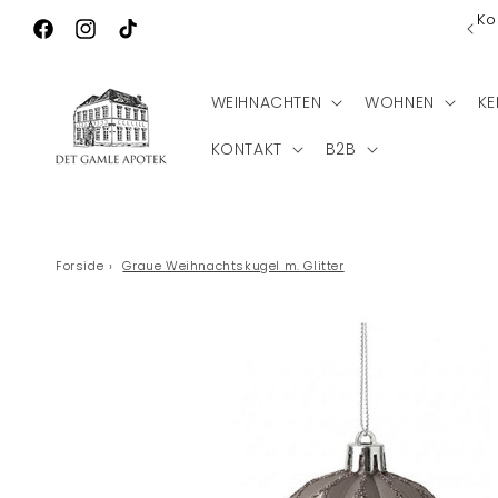
Direkt zum
Ko
Wilkommen zu Det Gamle Apotek
Inhalt
Facebook
Instagram
TikTok
WEIHNACHTEN
WOHNEN
KE
KONTAKT
B2B
Forside
›
Graue Weihnachtskugel m. Glitter
Zu
Produktinformationen
springen