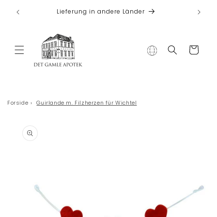
Direkt zum
 bei
Lieferung in andere Länder
Inhalt
Warenkorb
Forside
›
Guirlande m. Filzherzen für Wichtel
duktinformationen
ingen