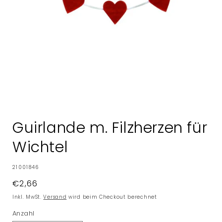
Medien
1
in
Guirlande m. Filzherzen für
Modal
öffnen
Wichtel
SKU:
21001846
Normaler
€2,66
Preis
Inkl. MwSt.
Versand
wird beim Checkout berechnet
Anzahl