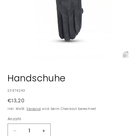
Medien
1
in
Handschuhe
Modal
öffnen
SKU:
23974243
Normaler
€13,20
Preis
Inkl. MwSt.
Versand
wird beim Checkout berechnet
Anzahl
Verringere
Erhöhe