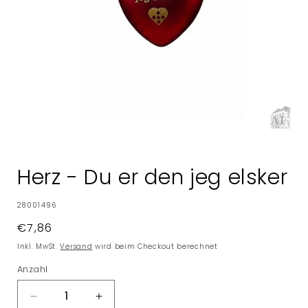
Medien
1
in
Herz - Du er den jeg elsker
Modal
öffnen
SKU:
28001496
Normaler
€7,86
Preis
Inkl. MwSt.
Versand
wird beim Checkout berechnet
Anzahl
Verringere
Erhöhe