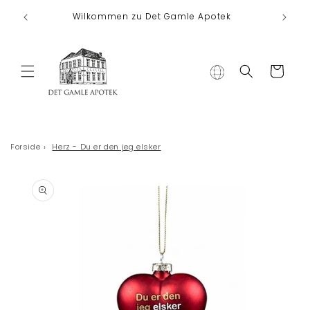
Direkt zum
Wilkommen zu Det Gamle Apotek
Inhalt
Warenkorb
Forside
›
Herz - Du er den jeg elsker
duktinformationen
ingen