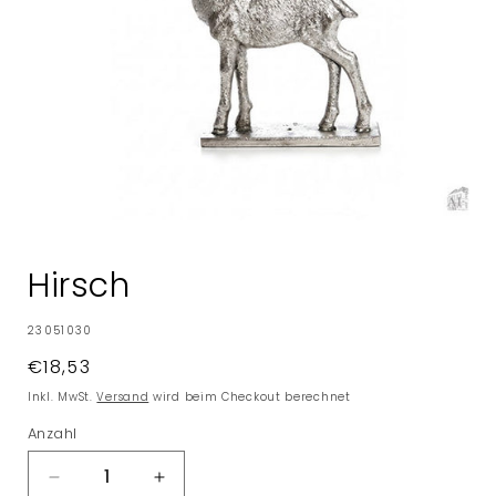
Medien
1
in
Hirsch
Modal
öffnen
SKU:
23051030
Normaler
€18,53
Preis
Inkl. MwSt.
Versand
wird beim Checkout berechnet
Anzahl
Verringere
Erhöhe