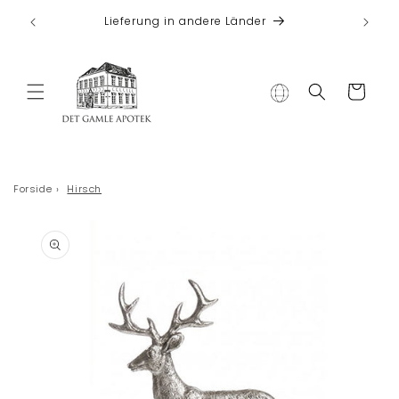
Direkt zum
 bei
Lieferung in andere Länder
Inhalt
Warenkorb
Forside
›
Hirsch
duktinformationen
ingen