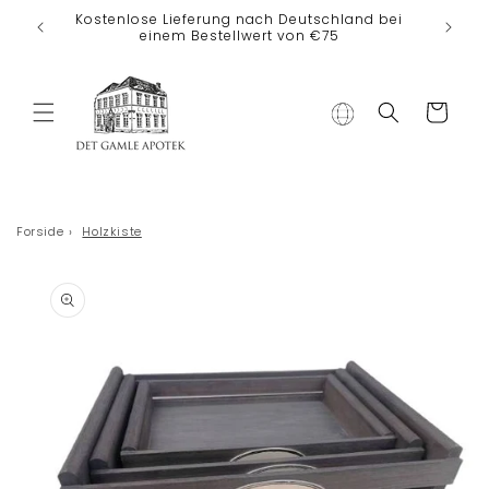
Direkt zum
Kostenlose Lieferung nach Deutschland bei
Inhalt
einem Bestellwert von €75
Warenkorb
Forside
›
Holzkiste
duktinformationen
ingen