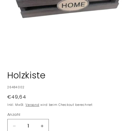
Medien
1
in
Holzkiste
Modal
öffnen
SKU:
26484002
Normaler
€49,64
Preis
Inkl. MwSt.
Versand
wird beim Checkout berechnet
Anzahl
Verringere
Erhöhe