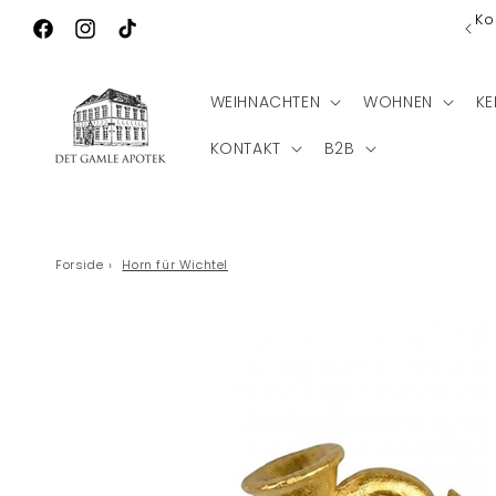
Direkt zum
Ko
Wilkommen zu Det Gamle Apotek
Inhalt
Facebook
Instagram
TikTok
WEIHNACHTEN
WOHNEN
KE
KONTAKT
B2B
Forside
›
Horn für Wichtel
Zu
Produktinformationen
springen