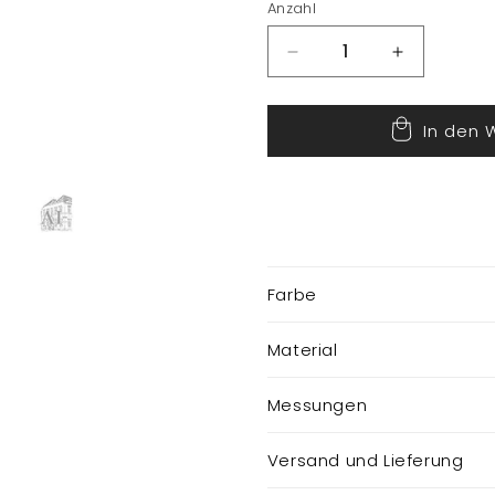
Anzahl
Verringere
Erhöhe
die
die
Menge
Menge
In den 
für
für
Horn
Horn
für
für
Wichtel
Wichtel
Farbe
Material
Messungen
Versand und Lieferung