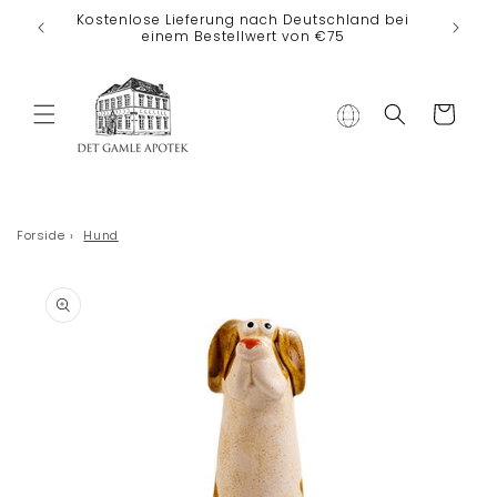
Direkt zum
Kostenlose Lieferung nach Deutschland bei
Inhalt
einem Bestellwert von €75
Warenkorb
Forside
›
Hund
duktinformationen
ingen