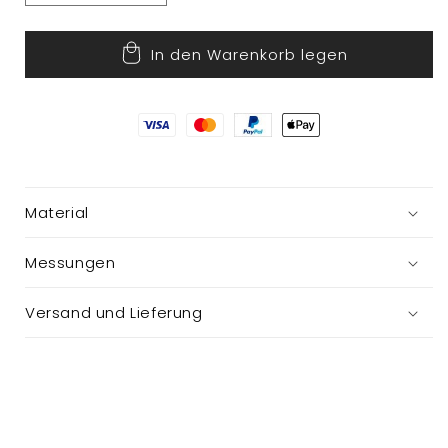
die
die
Menge
Menge
In den Warenkorb legen
für
für
Julius
Julius
Yatzy
Yatzy
Spiel
Spiel
Material
Messungen
Versand und Lieferung