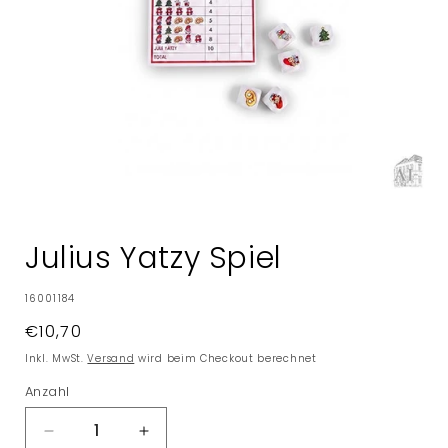
Medien
1
in
Julius Yatzy Spiel
Modal
öffnen
SKU:
16001184
Normaler
€10,70
Preis
Inkl. MwSt.
Versand
wird beim Checkout berechnet
Anzahl
Verringere
Erhöhe