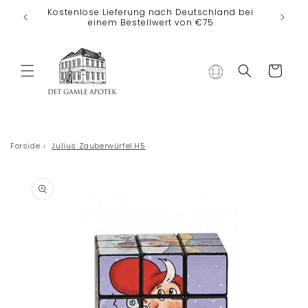
Direkt zum
Kostenlose Lieferung nach Deutschland bei
Inhalt
einem Bestellwert von €75
Warenkorb
Forside
›
Julius Zauberwürfel.H5
duktinformationen
ingen