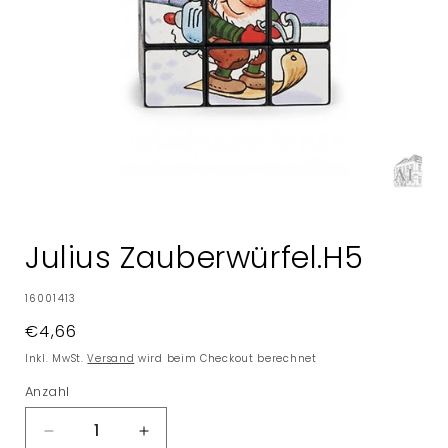
Medien
1
in
Julius Zauberwürfel.H5
Modal
öffnen
SKU:
16001413
Normaler
€4,66
Preis
Inkl. MwSt.
Versand
wird beim Checkout berechnet
Anzahl
Verringere
Erhöhe