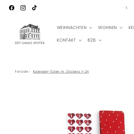
Direkt zum
nlose Lieferung nach Deutschland bei einem Bestellwert
Inhalt
von €75
Facebook
Instagram
TikTok
WEIHNACHTEN
WOHNEN
KE
KONTAKT
B2B
Forside
›
Kalender-Tüten m. Stickers 1-24
Zu
Produktinformationen
springen