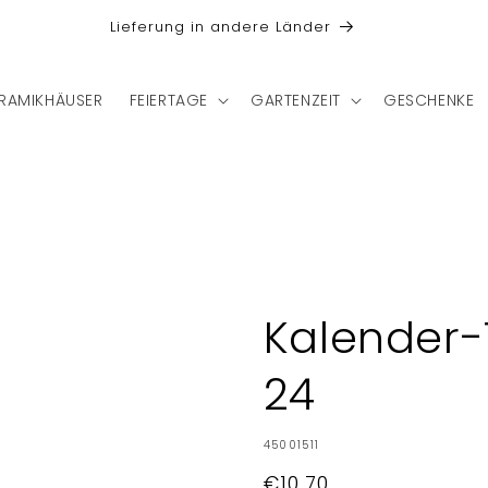
Lieferung in andere Länder
RAMIKHÄUSER
FEIERTAGE
GARTENZEIT
GESCHENKE
Kalender-T
24
SKU:
45001511
Normaler
€10,70