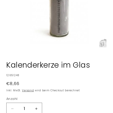
Medien
1
in
Kalenderkerze im Glas
Modal
öffnen
SKU:
12651248
Normaler
€8,66
Preis
Inkl. MwSt.
Versand
wird beim Checkout berechnet
Anzahl
Verringere
Erhöhe