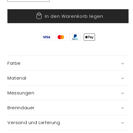
die
die
Menge
Menge
In den Warenkorb legen
für
für
Kalenderkerze
Kalenderkerze
im
im
Glas
Glas
Farbe
Material
Messungen
Brenndauer
Versand und Lieferung