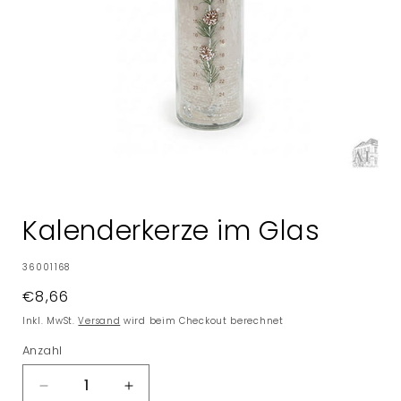
Medien
1
in
Kalenderkerze im Glas
Modal
öffnen
SKU:
36001168
Normaler
€8,66
Preis
Inkl. MwSt.
Versand
wird beim Checkout berechnet
Anzahl
Verringere
Erhöhe