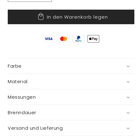
die
die
Menge
Menge
In den Warenkorb legen
für
für
Kalenderkerze
Kalenderkerze
im
im
Glas
Glas
Farbe
Material
Messungen
Brenndauer
Versand und Lieferung