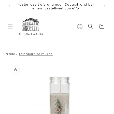
Direkt zum
Kostenlose Lieferung nach Deutschland bei
Inhalt
einem Bestellwert von €75
Warenkorb
Forside
›
Kalenderkerze im Glas
duktinformationen
ingen