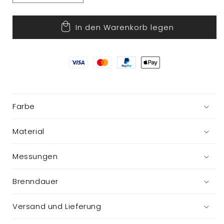
die
die
Menge
Menge
In den Warenkorb legen
für
für
Kalenderkerze
Kalenderkerze
im
im
Glas
Glas
Farbe
Material
Messungen
Brenndauer
Versand und Lieferung