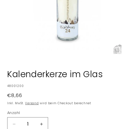
Medien
1
in
Kalenderkerze im Glas
Modal
öffnen
SKU:
48001200
Normaler
€8,66
Preis
Inkl. MwSt.
Versand
wird beim Checkout berechnet
Anzahl
Verringere
Erhöhe