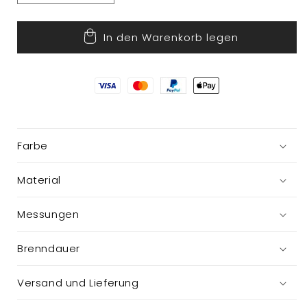
die
die
Menge
Menge
In den Warenkorb legen
für
für
Kalenderkerze
Kalenderkerze
im
im
Glas
Glas
Farbe
Material
Messungen
Brenndauer
Versand und Lieferung