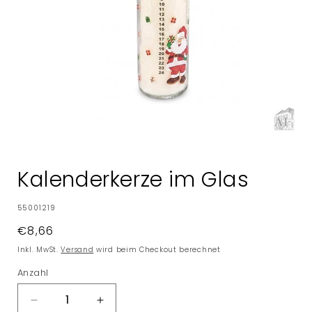
Medien
1
in
Kalenderkerze im Glas
Modal
öffnen
SKU:
55001219
Normaler
€8,66
Preis
Inkl. MwSt.
Versand
wird beim Checkout berechnet
Anzahl
Verringere
Erhöhe