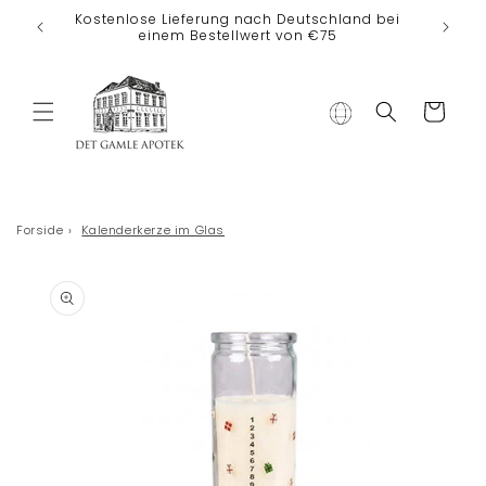
Direkt zum
Kostenlose Lieferung nach Deutschland bei
Inhalt
einem Bestellwert von €75
Warenkorb
Forside
›
Kalenderkerze im Glas
duktinformationen
ingen