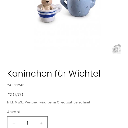
Medien
1
in
Kaninchen für Wichtel
Modal
öffnen
SKU:
24003240
Normaler
€10,70
Preis
Inkl. MwSt.
Versand
wird beim Checkout berechnet
Anzahl
Verringere
Erhöhe