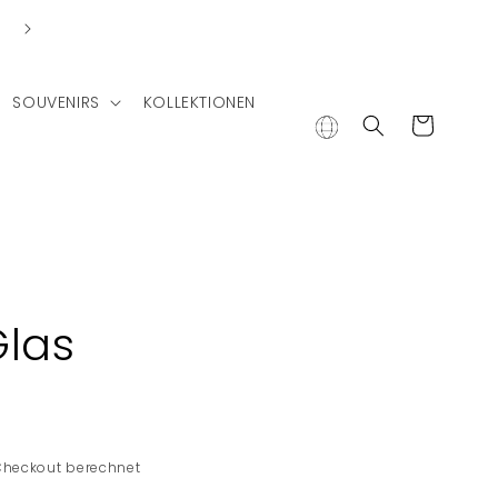
Kostenlose Lieferung nach Deutschland bei einem Bestell
von €75
SOUVENIRS
KOLLEKTIONEN
Warenkorb
Glas
Checkout berechnet