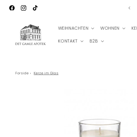
Direkt zum
Inhalt
Facebook
Instagram
TikTok
WEIHNACHTEN
WOHNEN
KE
KONTAKT
B2B
Forside
›
Kerze im Glas
Zu
Produktinformationen
springen